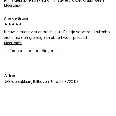
Prima geknipt en gekleurd, fijn advies, ik kom graag weer!
Meer tonen
Arie de Bruijn
·
Nieuw interieur ziet er prachtig uit. En mijn verwarde krullenbol
ziet er na een grondige knipbeurt weer prima uit.
Meer tonen
Toon alle beoordelingen
Adres
Bilderdijklaan, Bilthoven, Utrecht 3723 DE