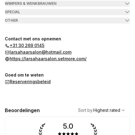
WIMPERS & WENKBRAUWEN
SPECIAL
OTHER
Contact met ons opnemen
+31 30 269 0145
larsahaarsalon@hotmail.com
https://larsahaarsalon.setmore.com/
Goed om te weten
Reserveringsbeleid
,
Highest rated
Sort
Beoordelingen
Sort by
:
Highest rated
5.0