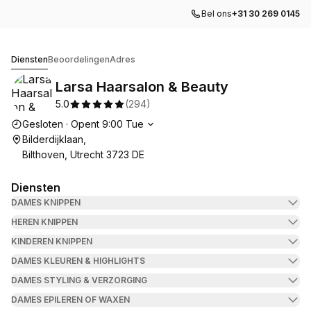
Bel ons
+31 30 269 0145
Larsa Haarsalon & Beauty
Diensten
Beoordelingen
Adres
Larsa Haarsalon & Beauty
5.0
(
294
)
Openingstijden
Gesloten
·
Opent
9:00
Tue
Bilderdijklaan,
Bilthoven, Utrecht 3723 DE
Diensten
DAMES KNIPPEN
HEREN KNIPPEN
KINDEREN KNIPPEN
DAMES KLEUREN & HIGHLIGHTS
DAMES STYLING & VERZORGING
DAMES EPILEREN OF WAXEN